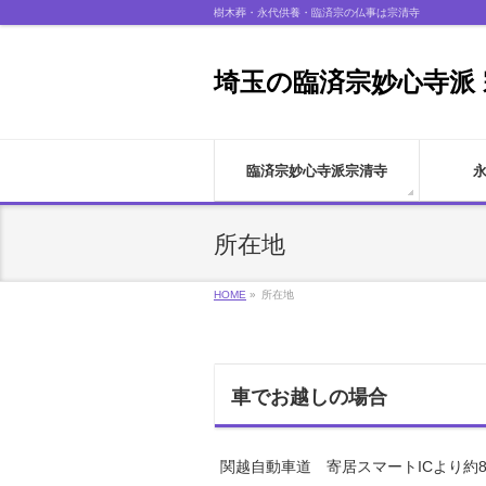
樹木葬・永代供養・臨済宗の仏事は宗清寺
埼玉の臨済宗妙心寺派
臨済宗妙心寺派宗清寺
所在地
HOME
»
所在地
車でお越しの場合
関越自動車道 寄居スマートICより約