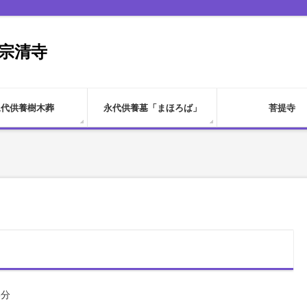
 宗清寺
永代供養樹木葬
永代供養墓「まほろば」
菩提寺
8分